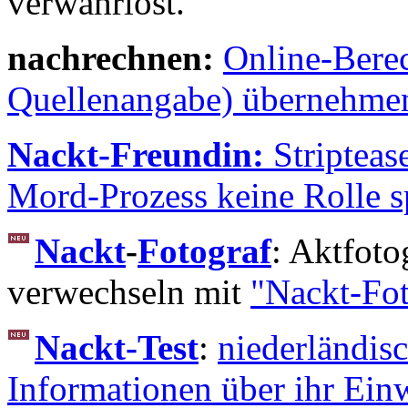
verwahrlost.
nachrechnen:
Online-Berec
Quellenangabe) übernehme
Nackt-Freundin:
Stripteas
Mord-Prozess keine Rolle sp
Nackt
-
Fotograf
: Aktfoto
verwechseln mit
"Nackt-Fot
Nackt-Test
:
niederländis
Informationen über ihr Einw