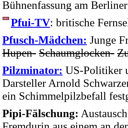
Bühnenfassung am Berliner 
Pfui-TV
: britische Ferns
Pfusch-Mädchen:
Junge Fr
Hupen-
Schaumglocken-
Zu
Pilzminator:
US-Politiker 
Darsteller Arnold Schwarzen
ein Schimmelpilzbefall fest
Pipi-Fälschung:
Austausch 
Fremdurin aus einem an den