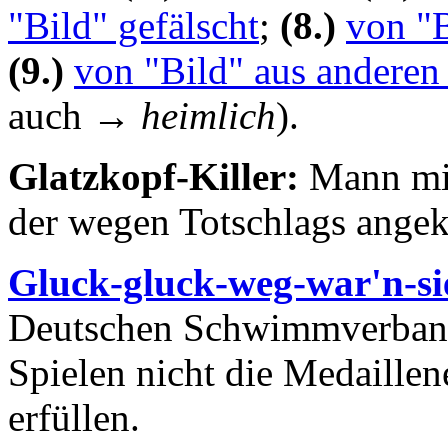
"Bild" gefälscht
;
(8.)
von "B
(9.)
von "Bild" aus anderen
auch →
heimlich
).
Glatzkopf-Killer:
Mann mit
der wegen Totschlags angekl
Gluck-gluck-weg-war'n-s
Deutschen Schwimmverband
Spielen nicht die Medaille
erfüllen.