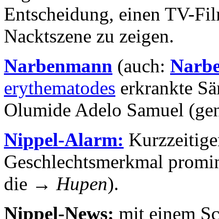
Entscheidung, einen TV-Fil
Nacktszene zu zeigen.
Narbenmann
(auch:
Narbe
erythematodes
erkrankte Sä
Olumide Adelo Samuel (gen
Nippel-Alarm:
Kurzzeitige
Geschlechtsmerkmal promine
die →
Hupen
).
Nippel-News:
mit einem Sch