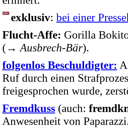
exklusiv
:
bei einer Press
Flucht-Affe:
Gorilla Bokit
(→
Ausbrech-Bär
).
folgenlos Beschuldigter:
An
Ruf durch einen Strafprozes
freigesprochen wurde, zerst
Fremdkuss
(auch:
fremdkn
Anwesenheit von Paparazzi