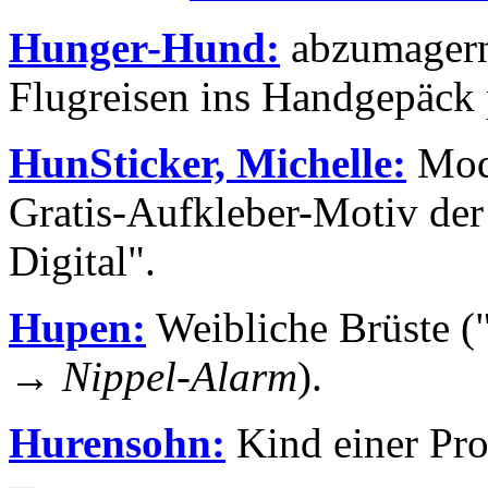
Hunger-Hund:
abzumagern
Flugreisen ins Handgepäck p
HunSticker, Michelle:
Mode
Gratis-Aufkleber-Motiv der
Digital".
Hupen:
Weibliche Brüste ("
→
Nippel-Alarm
).
Hurensohn:
Kind einer Pros