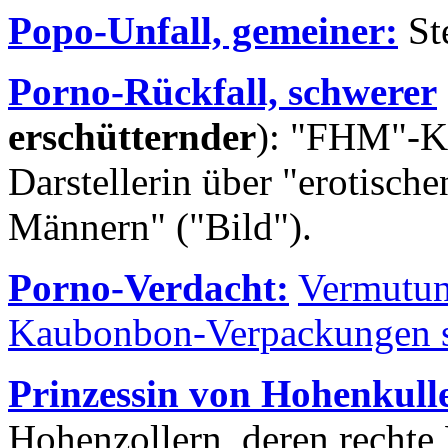
Popo-Unfall, gemeiner:
St
Porno-Rückfall, schwerer
erschütternder
): "FHM"-K
Darstellerin über "erotisch
Männern" ("Bild").
Porno-Verdacht:
Vermutung
Kaubonbon-Verpackungen se
Prinzessin von Hohenkull
Hohenzollern, deren rechte