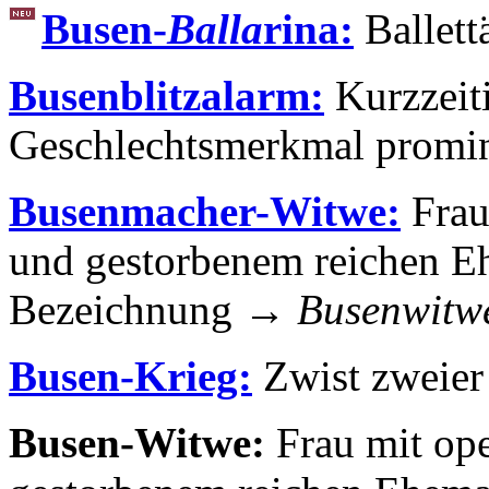
Busen-
Balla
rina:
Ballett
Busenblitzalarm:
Kurzzeiti
Geschlechtsmerkmal promi
Busenmacher-Witwe:
Frau 
und gestorbenem reichen Eh
Bezeichnung →
Busenwitw
Busen-Krieg:
Zwist zweier
Busen-Witwe:
Frau mit ope