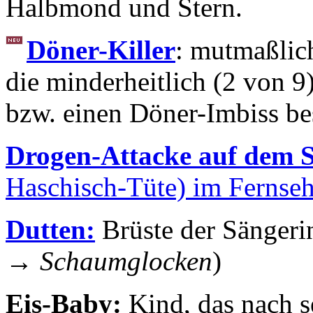
Halbmond und Stern.
Döner-Killer
: mutmaßlic
die minderheitlich (2 von 9
bzw. einen Döner-Imbiss be
Drogen-Attacke auf dem S
Haschisch-Tüte) im Fernseh
Dutten:
Brüste der Sänger
→
Schaumglocken
)
Eis-Baby:
Kind, das nach s