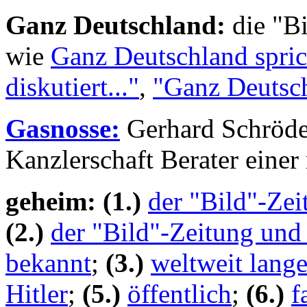
Ganz Deutschland:
die "B
wie
Ganz Deutschland sprich
diskutiert..."
,
"Ganz Deutschl
Gasnosse:
Gerhard Schröder
Kanzlerschaft Berater einer
geheim:
(1.)
der "Bild"-Zei
(2.)
der "Bild"-Zeitung und
bekannt
;
(3.)
weltweit lang
Hitler
;
(5.)
öffentlich
;
(6.)
f