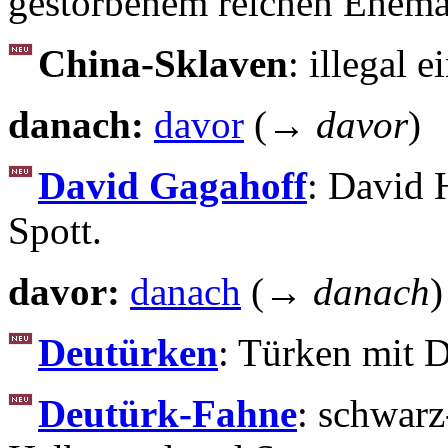
gestorbenem reichen Ehem
China-Sklaven
: illegal 
danach:
davor
(→
davor
)
David Gagahoff
: David 
Spott.
davor:
danach
(→
danach
)
Deutürken
: Türken mit D
Deutürk-Fahne
: schwarz