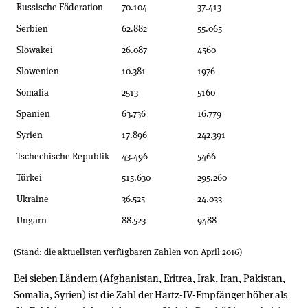
Russische Föderation
70.104
37.413
Serbien
62.882
55.065
Slowakei
26.087
4560
Slowenien
10.381
1976
Somalia
2513
5160
Spanien
63.736
16.779
Syrien
17.896
242.391
Tschechische Republik
43.496
5466
Türkei
515.630
295.260
Ukraine
36.525
24.033
Ungarn
88.523
9488
(Stand: die aktuellsten verfügbaren Zahlen von April 2016)
Bei sieben Ländern (Afghanistan, Eritrea, Irak, Iran, Pakistan,
Somalia, Syrien) ist die Zahl der Hartz-IV-Empfänger höher als