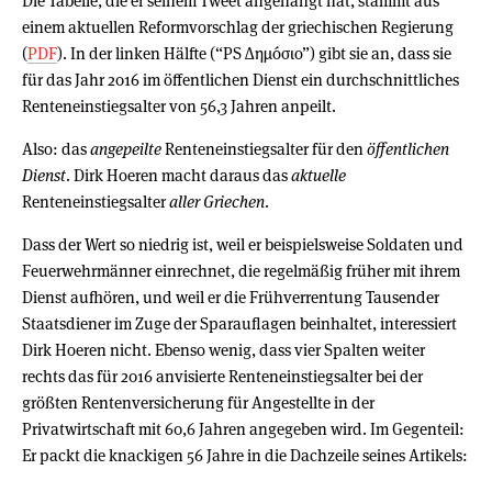
Die Tabelle, die er seinem Tweet angehängt hat, stammt aus
einem aktuellen Reformvorschlag der griechischen Regierung
(
PDF
). In der linken Hälfte (“PS Δημóσιο”) gibt sie an, dass sie
für das Jahr 2016 im öffentlichen Dienst ein durchschnittliches
Renteneinstiegsalter von 56,3 Jahren anpeilt.
Also: das
angepeilte
Renteneinstiegsalter für den
öffentlichen
Dienst
. Dirk Hoeren macht daraus das
aktuelle
Renteneinstiegsalter
aller Griechen
.
Dass der Wert so niedrig ist, weil er beispielsweise Soldaten und
Feuerwehrmänner einrechnet, die regelmäßig früher mit ihrem
Dienst aufhören, und weil er die Frühverrentung Tausender
Staatsdiener im Zuge der Sparauflagen beinhaltet, interessiert
Dirk Hoeren nicht. Ebenso wenig, dass vier Spalten weiter
rechts das für 2016 anvisierte Renteneinstiegsalter bei der
größten Rentenversicherung für Angestellte in der
Privatwirtschaft mit 60,6 Jahren angegeben wird. Im Gegenteil:
Er packt die knackigen 56 Jahre in die Dachzeile seines Artikels: