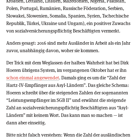
Kroatien, Lettland, Litauen, Mazedonien, Nigeria, Pakistan,
Polen, Portugal, Rumänien, Russische Föderation, Serbien,
Slowakei, Slowenien, Somalia, Spanien, Syrien, Tschechische
Republik, Türkei, Ukraine und Ungarn), ein positiver Zuwachs
von sozialversicherungspflichtig Beschäftigten vermerkt.
Anders gesagt: 2016 sind mehr Ausländer in Arbeit als ein Jahr
zuvor, unabhängig davon, woher sie kommen.
Der Trick mit dem Weglassen der halben Wahrheit hat bei Dirk
Hoeren übrigens System, im vergangenen Oktober hat er ihn
schon einmal angewendet
. Damals ging es um die “Zahl der
Hartz-IV-Empfänger aus Asyl-Ländern”. Das gleiche Schema:
Hoeren schreibt über die steigenden Zahlen der sogenannten
“Leistungsempfänger im SGB II” und erwähnt die steigende
Zahl an sozialversicherungspflichtig Beschäftigten aus “Asyl-
Ländern” mit keinem Wort. Das kann man so machen — ist
dann aber einseitig.
Bitte nicht falsch verstehen: Wenn die Zahl der ausländischen