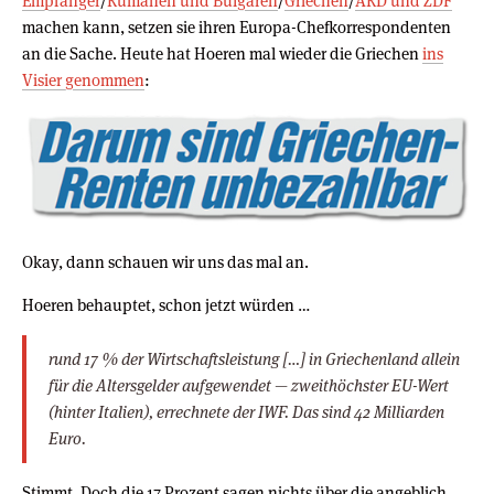
Empfänger
/
Rumänen und Bulgaren
/
Griechen
/
ARD und ZDF
machen kann, setzen sie ihren Europa-Chefkorrespondenten
an die Sache. Heute hat Hoeren mal wieder die Griechen
ins
Visier genommen
:
Okay, dann schauen wir uns das mal an.
Hoeren behauptet, schon jetzt würden …
rund 17 % der Wirtschaftsleistung […] in Griechenland allein
für die Altersgelder aufgewendet — zweithöchster EU-Wert
(hinter Italien), errechnete der IWF. Das sind 42 Milliarden
Euro.
Stimmt. Doch die 17 Prozent sagen nichts über die angeblich