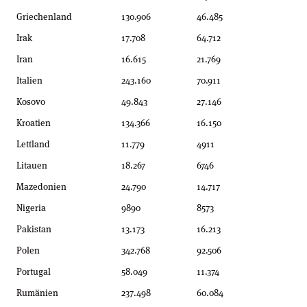
Griechenland
130.906
46.485
Irak
17.708
64.712
Iran
16.615
21.769
Italien
243.160
70.911
Kosovo
49.843
27.146
Kroatien
134.366
16.150
Lettland
11.779
4911
Litauen
18.267
6746
Mazedonien
24.790
14.717
Nigeria
9890
8573
Pakistan
13.173
16.213
Polen
342.768
92.506
Portugal
58.049
11.374
Rumänien
237.498
60.084